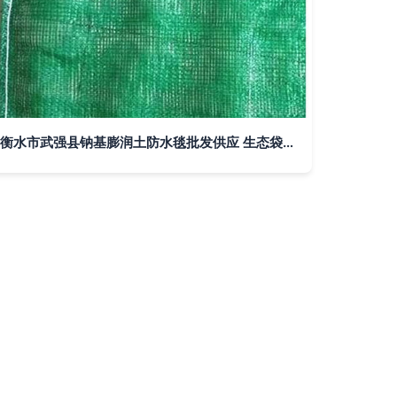
衡水市武强县钠基膨润土防水毯批发供应 生态袋经销商供货助力土壤修复