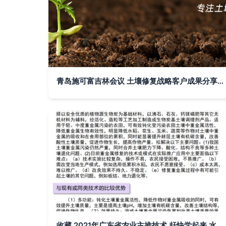
青岛施可富吉林会议 土壤修复战略客户成果分享会及新产品上市启动会圆满举行
收藏 2021年广东省农业主推技术,赶快学起来 水产和综合篇