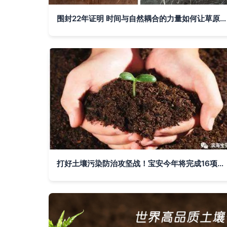
围封22年证明 时间与自然耦合的力量如何让草原土壤肥力恢复
打好土壤污染防治攻坚战！宝安今年将完成16项任务推动土壤修复