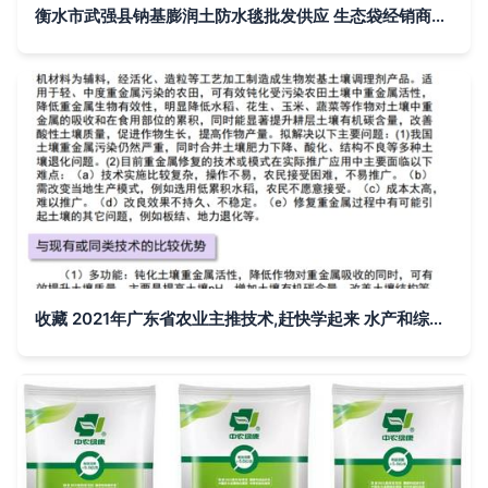
衡水市武强县钠基膨润土防水毯批发供应 生态袋经销商供货助力土壤修复
收藏 2021年广东省农业主推技术,赶快学起来 水产和综合篇